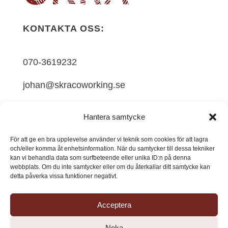
KONTAKTA OSS:
070-3619232
johan@skracoworking.se
SKRÅ, Alnövägen 74A, 865 91 Alnö,
Hantera samtycke
Sweden
För att ge en bra upplevelse använder vi teknik som cookies för att lagra
och/eller komma åt enhetsinformation. När du samtycker till dessa tekniker
kan vi behandla data som surfbeteende eller unika ID:n på denna
FÖLJ OSS:
webbplats. Om du inte samtycker eller om du återkallar ditt samtycke kan
detta påverka vissa funktioner negativt.
Acceptera
Neka