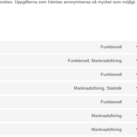
cookies. Uppgifterna som hämtas anonymiseras så mycket som möjligt.
Funktionell
Cons
to
Funktionell, Marknadsföring
Cons
servi
to
Funktionell
word
Cons
servi
to
Marknadsföring, Statistik
googl
Cons
servi
recap
to
Funktionell
divi-
Cons
servi
(eleg
to
Marknadsföring
micro
Cons
them
servi
clarit
to
Marknadsföring
lites
Cons