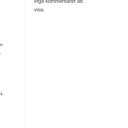
Inga kommentarer att
visa.
in
e
på