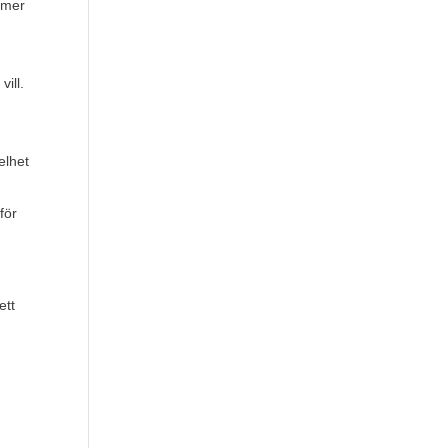
mmer
vill.
elhet
för
ett