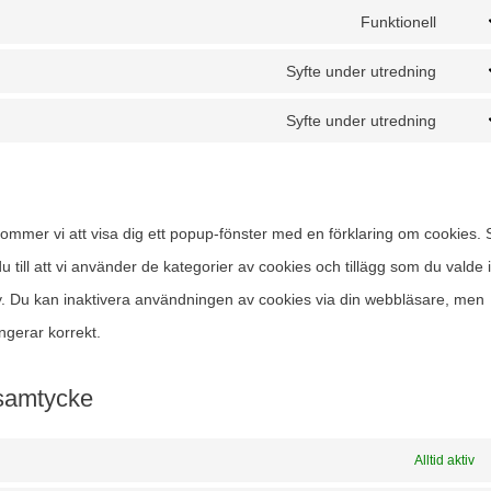
servi
to
Funktionell
googl
Cons
servi
fonts
to
Syfte under utredning
googl
Cons
servi
maps
to
Syfte under utredning
compl
Cons
servi
to
face
servi
ommer vi att visa dig ett popup-fönster med en förklaring om cookies. 
Övrig
 till att vi använder de kategorier av cookies och tillägg som du valde 
y. Du kan inaktivera användningen av cookies via din webbläsare, men
ngerar korrekt.
t samtycke
Alltid aktiv