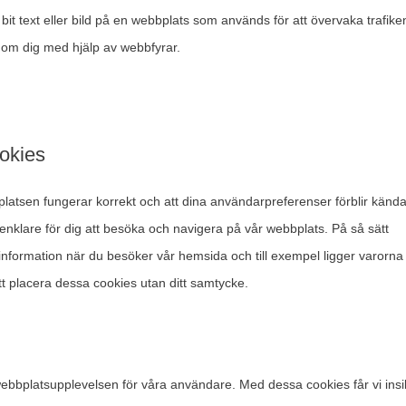
g bit text eller bild på en webbplats som används för att övervaka trafik
a om dig med hjälp av webbfyrar.
ookies
bplatsen fungerar korrekt och att dina användarpreferenser förblir kända
 enklare för dig att besöka och navigera på vår webbplats. På så sätt
ormation när du besöker vår hemsida och till exempel ligger varorna
att placera dessa cookies utan ditt samtycke.
 webbplatsupplevelsen för våra användare. Med dessa cookies får vi insik