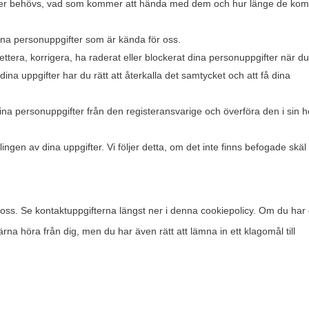
gifter behövs, vad som kommer att hända med dem och hur länge de ko
ill dina personuppgifter som är kända för oss.
plettera, korrigera, ha raderat eller blockerat dina personuppgifter när du 
dina uppgifter har du rätt att återkalla det samtycket och att få dina
 dina personuppgifter från den registeransvarige och överföra den i sin h
ngen av dina uppgifter. Vi följer detta, om det inte finns befogade skäl 
 oss. Se kontaktuppgifterna längst ner i denna cookiepolicy. Om du har 
gärna höra från dig, men du har även rätt att lämna in ett klagomål till