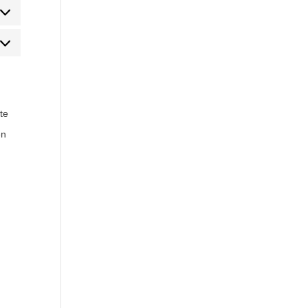
atistik
rknadsföring
te
en