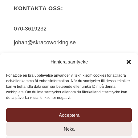
KONTAKTA OSS:
070-3619232
johan@skracoworking.se
SKRÅ, Alnövägen 74A, 865 91 Alnö,
Hantera samtycke
Sweden
För att ge en bra upplevelse använder vi teknik som cookies för att lagra
och/eller komma åt enhetsinformation. När du samtycker till dessa tekniker
kan vi behandla data som surfbeteende eller unika ID:n på denna
FÖLJ OSS:
webbplats. Om du inte samtycker eller om du återkallar ditt samtycke kan
detta påverka vissa funktioner negativt.
Acceptera
Neka